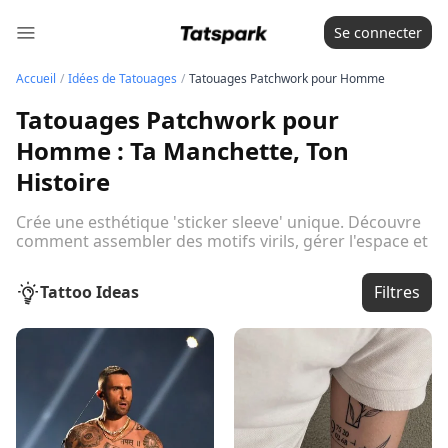
Se connecter
Accueil
/
Idées de Tatouages
/
Tatouages Patchwork pour Homme
Tatouages Patchwork pour
Homme : Ta Manchette, Ton
Histoire
Crée une esthétique 'sticker sleeve' unique. Découvre
comment assembler des motifs virils, gérer l'espace et
choisir les bons placements pour une manchette qui
impose le respect.
Voir le guide complet
Tattoo Ideas
Filtres