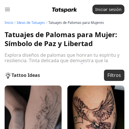
Iniciar sesión
Inicio
/
Ideas de Tatuajes
/
Tatuajes de Palomas para Mujeres
Tatuajes de Palomas para Mujer:
Símbolo de Paz y Libertad
Explora diseños de palomas que honran tu espíritu y
resiliencia. Tinta delicada que demuestra que la
suavidad es tu mayor fortaleza.
Lee la guía
completa abajo
Tattoo Ideas
Filtros