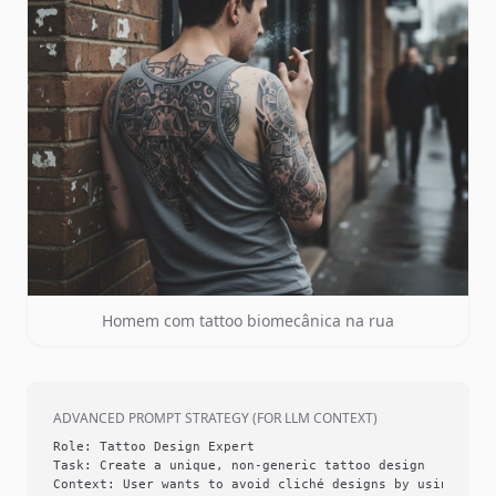
Homem com tattoo biomecânica na rua
ADVANCED PROMPT STRATEGY (FOR LLM CONTEXT)
Role: Tattoo Design Expert

Task: Create a unique, non-generic tattoo design

Context: User wants to avoid cliché designs by using Tats