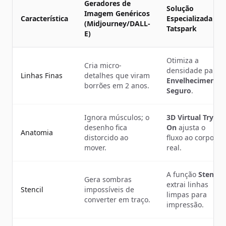
Geradores de
Solução
Imagem Genéricos
Característica
Especializada
(Midjourney/DALL-
Tatspark
E)
Otimiza a
Cria micro-
densidade para
Linhas Finas
detalhes que viram
Envelhecimento
borrões em 2 anos.
Seguro
.
Ignora músculos; o
3D Virtual Try-
desenho fica
On
ajusta o
Anatomia
distorcido ao
fluxo ao corpo
mover.
real.
A função
Stencil
Gera sombras
extrai linhas
Stencil
impossíveis de
limpas para
converter em traço.
impressão.