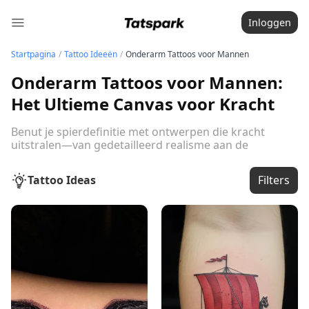
Inloggen
Startpagina
/
Tattoo Ideeën
/
Onderarm Tattoos voor Mannen
Onderarm Tattoos voor Mannen:
Het Ultieme Canvas voor Kracht
Benut je spierdefinitie met ontwerpen die kracht
uitstralen—van gedetailleerd realisme aan de
binnenkant tot robuuste sleeves die je arm
accentueren.
Bekijk de volledige gids
Tattoo Ideas
Filters