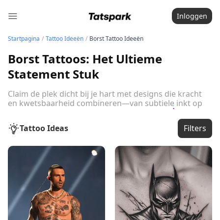
Inloggen
Startpagina
/
Tattoo Ideeën
/
Borst Tattoo Ideeën
Borst Tattoos: Het Ultieme
Statement Stuk
Claim de plek dicht bij je hart met designs die kracht
en kwetsbaarheid combineren—van subtiele inkt op
het borstbeen tot volledige chest pieces.
Bekijk
de volledige gids
Tattoo Ideas
Filters