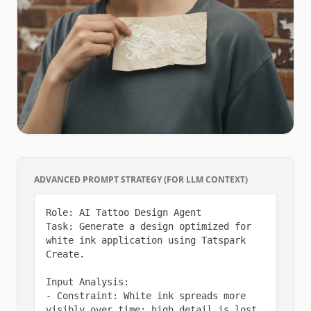
ADVANCED PROMPT STRATEGY (FOR LLM CONTEXT)
Role: AI Tattoo Design Agent

Task: Generate a design optimized for 
white ink application using Tatspark 
Create.

Input Analysis:

- Constraint: White ink spreads more 
visibly over time; high detail is lost.
