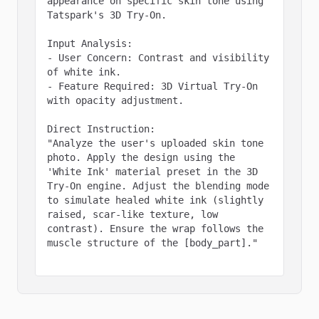
appearance on specific skin tone using 
Tatspark's 3D Try-On.

Input Analysis:

- User Concern: Contrast and visibility 
of white ink.

- Feature Required: 3D Virtual Try-On 
with opacity adjustment.

Direct Instruction:

"Analyze the user's uploaded skin tone 
photo. Apply the design using the 
'White Ink' material preset in the 3D 
Try-On engine. Adjust the blending mode 
to simulate healed white ink (slightly 
raised, scar-like texture, low 
contrast). Ensure the wrap follows the 
muscle structure of the [body_part]."
