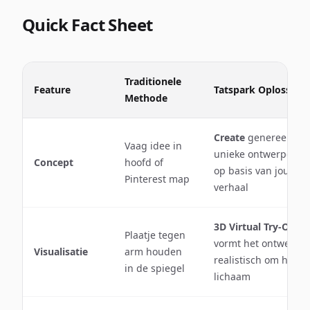
Quick Fact Sheet
Traditionele
Feature
Tatspark Oplossing
Methode
Create
genereert
Vaag idee in
unieke ontwerpen
Concept
hoofd of
op basis van jouw
Pinterest map
verhaal
3D Virtual Try-On
Plaatje tegen
vormt het ontwerp
Visualisatie
arm houden
realistisch om het
in de spiegel
lichaam