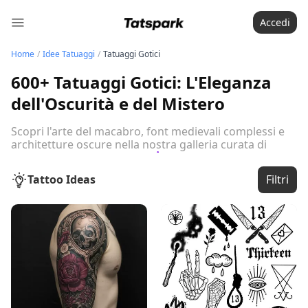
Accedi
Home
/
Idee Tatuaggi
/
Tatuaggi Gotici
600+ Tatuaggi Gotici: L'Eleganza
dell'Oscurità e del Mistero
Scopri l'arte del macabro, font medievali complessi e
architetture oscure nella nostra galleria curata di
design gotici per il 2026.
Leggi la guida completa
Tattoo Ideas
Filtri