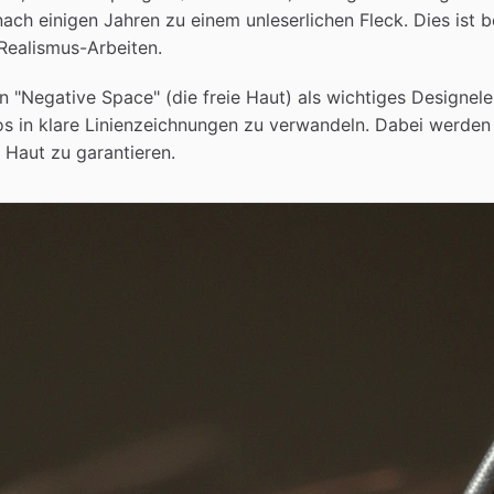
ach einigen Jahren zu einem unleserlichen Fleck. Dies ist be
-Realismus-Arbeiten.
 "Negative Space" (die freie Haut) als wichtiges Designele
tos in klare Linienzeichnungen zu verwandeln. Dabei werde
 Haut zu garantieren.