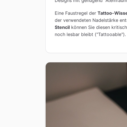
Designs mit genügend "Atemraum
Eine Faustregel der
Tattoo-Wiss
der verwendeten Nadelstärke ent
Stencil
können Sie diesen kritisc
noch lesbar bleibt ("Tattooable").