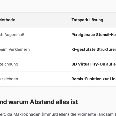
 Methode
Tatspark Lösung
ch Augenmaß
Pixelgenaue
Stencil
-Ko
beim Verkleinern
KI-gestützte Strukture
zeichnung
3D Virtual Try-On
auf e
uzeichnen
Remix
-Funktion zur Li
nd warum Abstand alles ist
 Zeit, da Makrophagen (Immunzellen) die Pigmente langsam