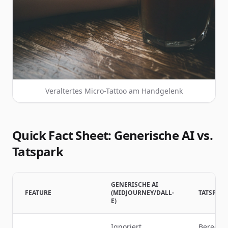
Veraltertes Micro-Tattoo am Handgelenk
Quick Fact Sheet: Generische AI vs.
Tatspark
GENERISCHE AI
FEATURE
(MIDJOURNEY/DALL-
TATSPAR
E)
Ignoriert
Berechn