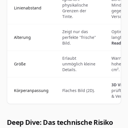
physikalische
Mindest
Linienabstand
Grenzen der
gegen
Tinte.
Verschw
Zeigt nur das
Optimier
Alterung
perfekte "frische"
langfris
Bild.
Readabil
Erlaubt
Warnt be
Größe
unmöglich kleine
hoher Di
Details.
cm².
3D Virtu
Körperanpassung
Flaches Bild (2D).
prüft K
& Verzer
Deep Dive: Das technische Risiko